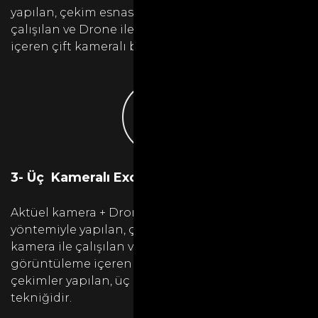
yapılan, çekim esnasında 2 adet kamera ile
çalışılan ve Drone ile havadan görüntüleme
içeren çift kameralı bir çekim tekniğidir.
3- Üç Kameralı Exclusive Çekimler
Aktüel kamera + Drone + Jimmy jip + Reji
yöntemiyle yapılan, çekim esnasında 3 adet
kamera ile çalışılan ve drone ile havadan
görüntüleme içeren ve Jimmy jip ile stabil
çekimler yapılan, üç kameralı bir çekim
tekniğidir.