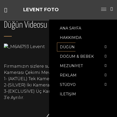
LEVENT FOTO
Düğün Videosu
ANA SAYFA
HAKKIMDA
DÜĞÜN
DOĞUM & BEBEK
MEZUNIYET
Firmamızın sizlere sunduğu 3 Farklı Düğün
Kamerası Çekimi Mevcuttur. Bunlar Sırasıyla
REKLAM
1- (AKTÜEL) Tek Kameralı Çekimler
STÜDYO
2-(SİLVER) İki Kameralı Çekimler
3-(EXCLUSİVE) Üç Kameralı Çekimler Olmak Üzere
İLETIŞIM
3’e Ayrılır.