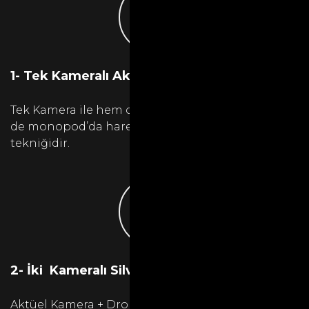
1- Tek Kameralı Aktüel Çekimler
Tek Kamera ile hem omuzda, hem tripodda hem
de monopod’da hareketli çekilen video çekim
tekniğidir.
2- İki Kameralı Silver Çekimler
Aktüel Kamera + Drone + Kurgu yöntemiyle