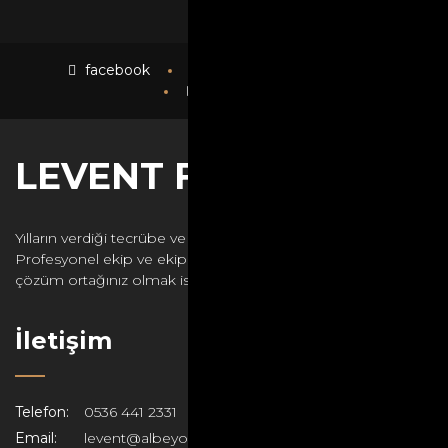
facebook
instagram
twitter
youtube
LEVENT FOTO
Yılların verdiği tecrübe ve birikimi işimize yansıtıyoruz.
Profesyonel ekip ve ekipmanlarımızla mutlu anlarınızdaki
çözüm ortağınız olmak isteriz.
İletişim
Telefon:
0536 441 2331
Email:
levent@albeyoglu.net