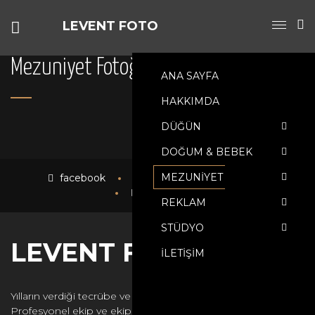
LEVENT FOTO
Mezuniyet Fotoğraf Çekimleri
ANA SAYFA
HAKKIMDA
DÜĞÜN
DOĞUM & BEBEK
MEZUNIYET
facebook
instagram
twitter
youtube
REKLAM
STÜDYO
LEVENT FOTO
İLETIŞIM
Yılların verdiği tecrübe ve birikimi işimize yansıtıyoruz.
Profesyonel ekip ve ekipmanlarımızla mutlu anlarınızdaki